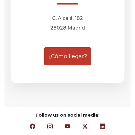
C. Alcalá, 182
28028 Madrid
¿Cómo llegar?
Follow us on social media:
facebook (opens in a new window)
instagram (opens in a new window)
youtube (opens in a new wind
twitter-x (opens in a 
linkedin (opens