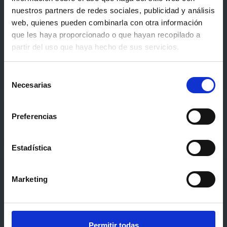
nuestros partners de redes sociales, publicidad y análisis
web, quienes pueden combinarla con otra información
que les haya proporcionado o que hayan recopilado a
Emprendedores y
partir del uso que haya hecho de sus servicios.
emprendedoras con discapacidad
Selección
(en cualquier fase del proyecto).
Necesarias
de
consentimiento
Preferencias
Estadística
🤝
Marketing
Técnicos/as y responsables de
Permitir todas